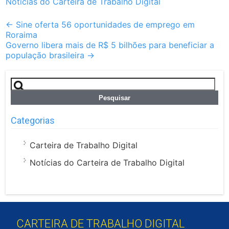
Notícias do Carteira de Trabalho Digital
Post
←
Sine oferta 56 oportunidades de emprego em
Roraima
navigation
Governo libera mais de R$ 5 bilhões para beneficiar a
população brasileira
→
Pesquisar
por:
Categorias
Carteira de Trabalho Digital
Notícias do Carteira de Trabalho Digital
CARTEIRA DE TRABALHO DIGITAL