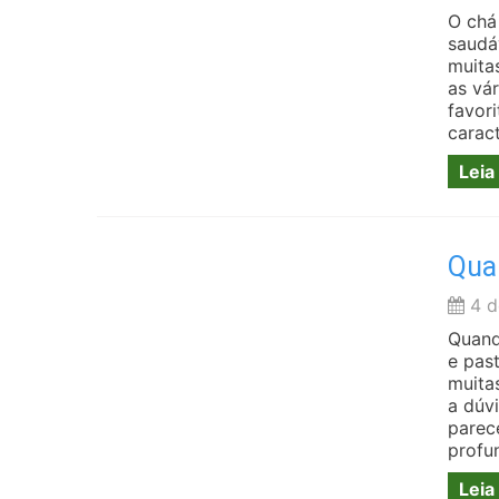
O chá
saudá
muita
as vá
favor
carac
Leia
Qual
4 d
Quand
e pas
muita
a dúv
parec
profu
Leia