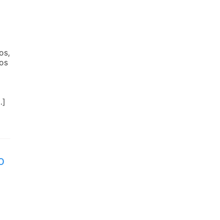
os,
os
…]
o