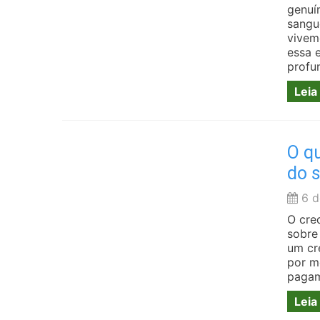
genuí
sangu
vivem
essa 
profu
Leia
O qu
do 
6 d
O cre
sobre 
um cr
por m
pagam
Leia