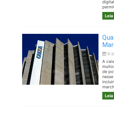
digit
permi
Leia
Qua
Mar
9 d
A cai
muito
de po
nesse
inclui
march
Leia