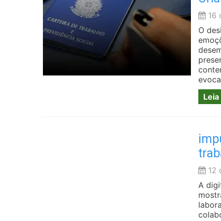
16 
O des
emoçõ
desem
prese
conte
evoca
Leia
imp
trab
12 
A dig
mostr
labor
colab