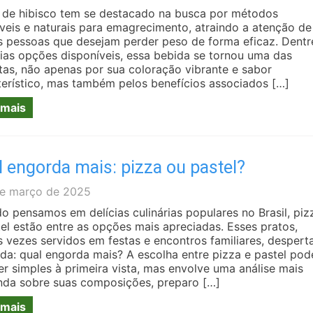
 de hibisco tem se destacado na busca por métodos
veis e naturais para emagrecimento, atraindo a atenção de
s pessoas que desejam perder peso de forma eficaz. Dentr
rias opções disponíveis, essa bebida se tornou uma das
itas, não apenas por sua coloração vibrante e sabor
terístico, mas também pelos benefícios associados […]
 mais
 engorda mais: pizza ou pastel?
e março de 2025
o pensamos em delícias culinárias populares no Brasil, piz
tel estão entre as opções mais apreciadas. Esses pratos,
s vezes servidos em festas e encontros familiares, desper
ida: qual engorda mais? A escolha entre pizza e pastel pod
er simples à primeira vista, mas envolve uma análise mais
nda sobre suas composições, preparo […]
 mais