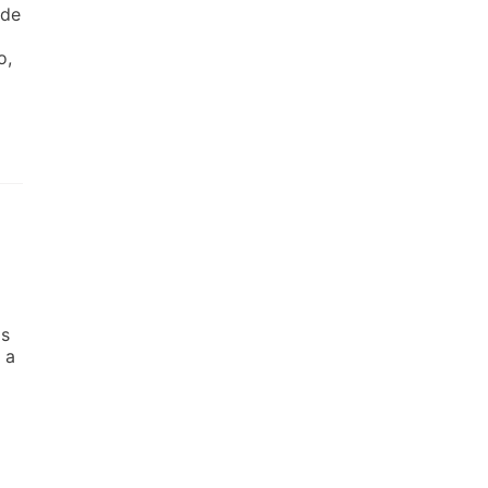
 de
o,
as
 a
]