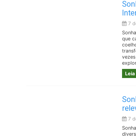
Son
Int
7 d
Sonha
que c
coelh
trans
vezes
explo
Leia
Sonh
rele
7 d
Sonha
diver