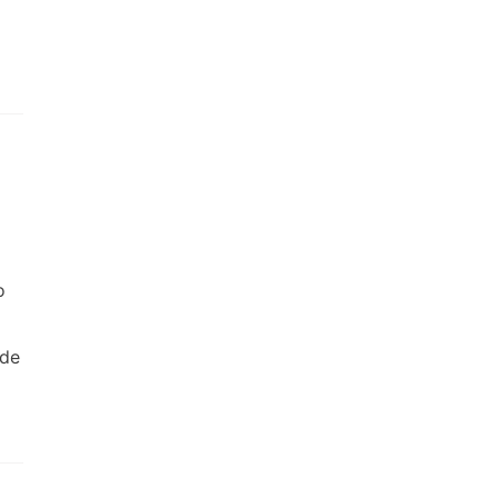
o
 de