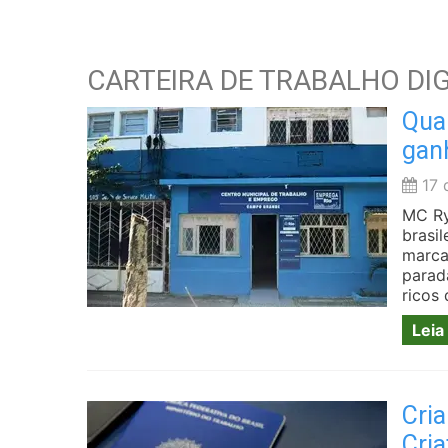
CARTEIRA DE TRABALHO DIG
Qual
gan
17 
MC Ry
brasil
marca
parad
ricos
Leia
Cria
Cria