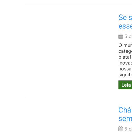
Se s
esse
5 d
O mun
categ
plata
inova
nossa
signi
Leia
Chá
sem
5 d