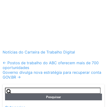
Notícias do Carteira de Trabalho Digital
Post
←
Postos de trabalho do ABC oferecem mais de 700
oportunidades
navigation
Governo divulga nova estratégia para recuperar conta
GOV.BR
→
Pesquisar
por: