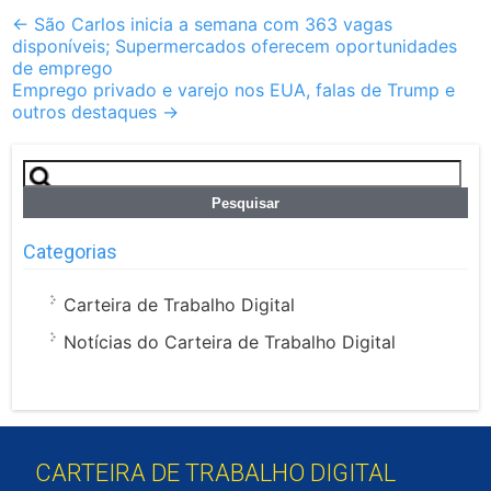
Post
←
São Carlos inicia a semana com 363 vagas
disponíveis; Supermercados oferecem oportunidades
navigation
de emprego
Emprego privado e varejo nos EUA, falas de Trump e
outros destaques
→
Pesquisar
por:
Categorias
Carteira de Trabalho Digital
Notícias do Carteira de Trabalho Digital
CARTEIRA DE TRABALHO DIGITAL