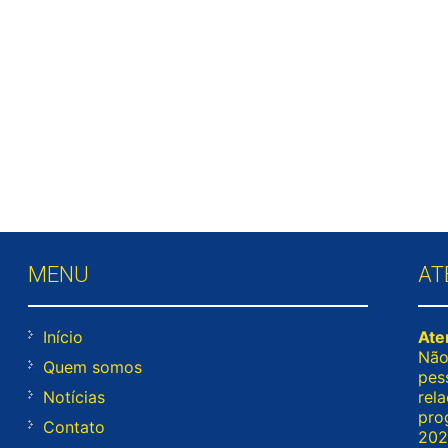
MENU
AT
Início
Ate
Não
Quem somos
pes
Notícias
rel
pro
Contato
202