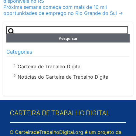
disponíveis no RS
navigation
Próxima semana começa com mais de 10 mil
oportunidades de emprego no Rio Grande do Sul
→
Pesquisar
por:
Categorias
Carteira de Trabalho Digital
Notícias do Carteira de Trabalho Digital
CARTEIRA DE TRABALHO DIGITAL
O CarteiradeTrabalhoDigital.org é um projeto da