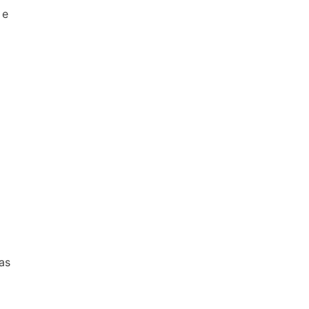
 e
m
as