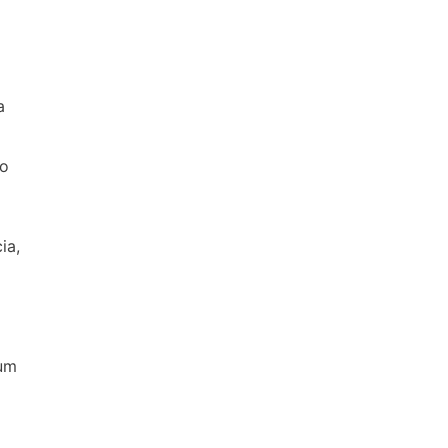
a
to
ia,
 um