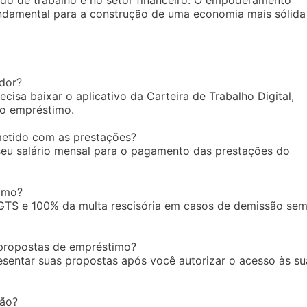
do de trabalho e no setor financeiro. O empoderamento
ndamental para a construção de uma economia mais sólida
dor?
cisa baixar o aplicativo da Carteira de Trabalho Digital,
do empréstimo.
metido com as prestações?
eu salário mensal para o pagamento das prestações do
timo?
GTS e 100% da multa rescisória em casos de demissão se
propostas de empréstimo?
sentar suas propostas após você autorizar o acesso às su
ção?