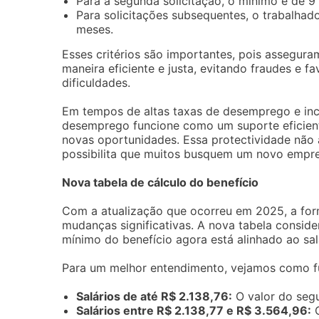
Para a segunda solicitação, o mínimo é de 9
Para solicitações subsequentes, o trabalhad
meses.
Esses critérios são importantes, pois assegur
maneira eficiente e justa, evitando fraudes e 
dificuldades.
Em tempos de altas taxas de desemprego e inc
desemprego funcione como um suporte eficien
novas oportunidades. Essa protectividade não
possibilita que muitos busquem um novo empre
Nova tabela de cálculo do benefício
Com a atualização que ocorreu em 2025, a for
mudanças significativas. A nova tabela consider
mínimo do benefício agora está alinhado ao sal
Para um melhor entendimento, vejamos como fu
Salários de até R$ 2.138,76:
O valor do segu
Salários entre R$ 2.138,77 e R$ 3.564,96:
O