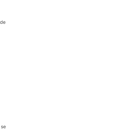
 de
 se