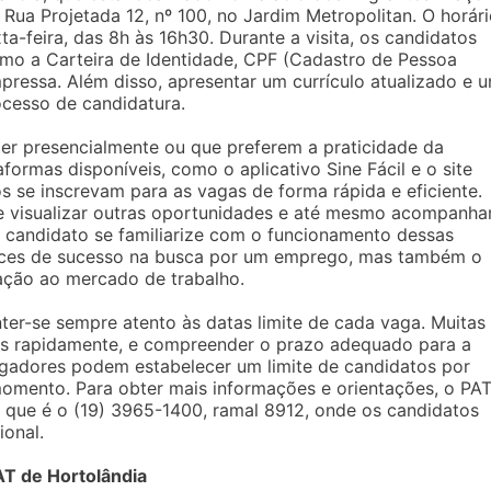
 Rua Projetada 12, nº 100, no Jardim Metropolitan. O horár
-feira, das 8h às 16h30. Durante a visita, os candidatos
o a Carteira de Identidade, CPF (Cadastro de Pessoa
 impressa. Além disso, apresentar um currículo atualizado e 
ocesso de candidatura.
er presencialmente ou que preferem a praticidade da
aformas disponíveis, como o aplicativo Sine Fácil e o site
os se inscrevam para as vagas de forma rápida e eficiente.
e visualizar outras oportunidades e até mesmo acompanha
o candidato se familiarize com o funcionamento dessas
ances de sucesso na busca por um emprego, mas também o
ação ao mercado de trabalho.
er-se sempre atento às datas limite de cada vaga. Muitas
as rapidamente, e compreender o prazo adequado para a
regadores podem estabelecer um limite de candidatos por
 momento. Para obter mais informações e orientações, o PA
 que é o (19) 3965-1400, ramal 8912, onde os candidatos
ional.
T de Hortolândia