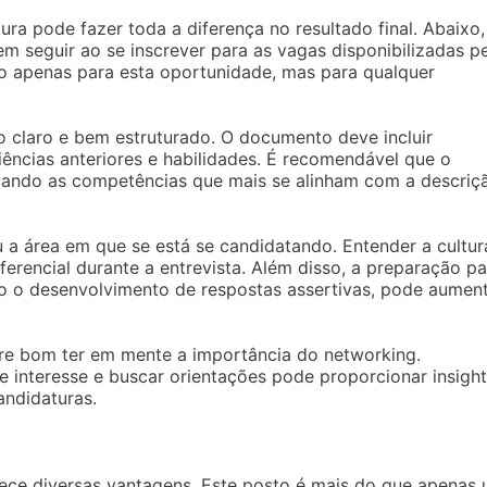
a pode fazer toda a diferença no resultado final. Abaixo,
m seguir ao se inscrever para as vagas disponibilizadas p
ão apenas para esta oportunidade, mas para qualquer
o claro e bem estruturado. O documento deve incluir
ncias anteriores e habilidades. É recomendável que o
acando as competências que mais se alinham com a descriç
 a área em que se está se candidatando. Entender a cultur
rencial durante a entrevista. Além disso, a preparação pa
 o desenvolvimento de respostas assertivas, pode aumen
re bom ter em mente a importância do networking.
interesse e buscar orientações pode proporcionar insight
andidaturas.
erece diversas vantagens. Este posto é mais do que apenas