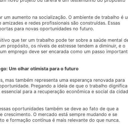
 um novo projeto ou tarefa é um testemunho do propósito
r um aumento na socialização. O ambiente de trabalho é 
 amizades e redes profissionais são construídas. Essas
portas para novas oportunidades no futuro.
itivo que ter um trabalho pode ter sobre a saúde mental d
 propósito, os níveis de estresse tendem a diminuir, e o
or um emprego deve ser encarada como um passo important
go: Um olhar otimista para o futuro
as, mas também representa uma esperança renovada para
portunidade. Pregando a ideia de que o trabalho dignifica
lar essencial para a recuperação econômica e social da cida
dessas oportunidades também se deve ao fato de que a
 de crescimento. O mercado está sempre mudando e se
to e formação contínua é mais relevante do que nunca.