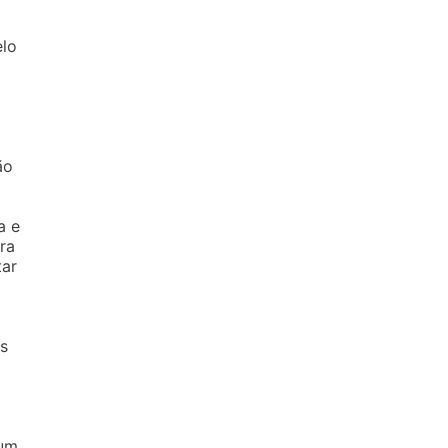
elo
ão
a e
ra
tar
s
 um