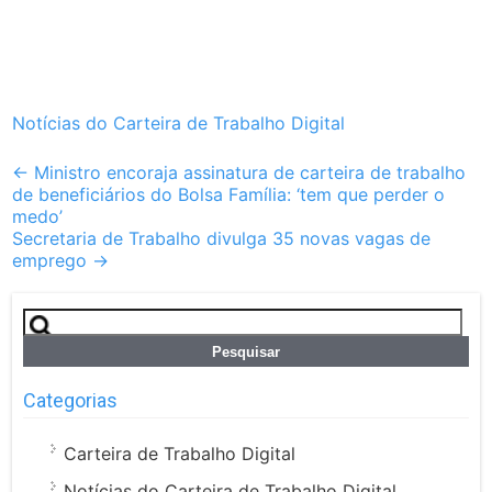
Notícias do Carteira de Trabalho Digital
Post
←
Ministro encoraja assinatura de carteira de trabalho
de beneficiários do Bolsa Família: ‘tem que perder o
navigation
medo’
Secretaria de Trabalho divulga 35 novas vagas de
emprego
→
Pesquisar
por:
Categorias
Carteira de Trabalho Digital
Notícias do Carteira de Trabalho Digital