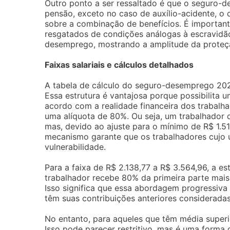
Outro ponto a ser ressaltado é que o seguro
pensão, exceto no caso de auxílio-acidente, o
sobre a combinação de benefícios. É importan
resgatados de condições análogas à escravidão
desemprego, mostrando a amplitude da proteçã
Faixas salariais e cálculos detalhados
A tabela de cálculo do seguro-desemprego 202
Essa estrutura é vantajosa porque possibilita 
acordo com a realidade financeira dos trabalhad
uma alíquota de 80%. Ou seja, um trabalhador 
mas, devido ao ajuste para o mínimo de R$ 1.5
mecanismo garante que os trabalhadores cujo ú
vulnerabilidade.
Para a faixa de R$ 2.138,77 a R$ 3.564,96, a es
trabalhador recebe 80% da primeira parte mais
Isso significa que essa abordagem progressiv
têm suas contribuições anteriores consideradas
No entanto, para aqueles que têm média superio
Isso pode parecer restritivo, mas é uma form