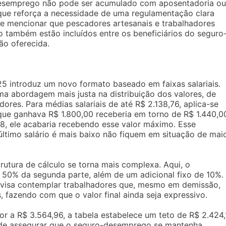
-desemprego não pode ser acumulado com aposentadoria ou
 que reforça a necessidade de uma regulamentação clara
te mencionar que pescadores artesanais e trabalhadores
 também estão incluídos entre os beneficiários do seguro
o oferecida.
5 introduz um novo formato baseado em faixas salariais.
uma abordagem mais justa na distribuição dos valores, de
ores. Para médias salariais de até R$ 2.138,76, aplica-se
que ganhava R$ 1.800,00 receberia em torno de R$ 1.440,0
18, ele acabaria recebendo esse valor máximo. Esse
ltimo salário é mais baixo não fiquem em situação de mai
trutura de cálculo se torna mais complexa. Aqui, o
 50% da segunda parte, além de um adicional fixo de 10%.
a visa contemplar trabalhadores que, mesmo em demissão,
, fazendo com que o valor final ainda seja expressivo.
r a R$ 3.564,96, a tabela estabelece um teto de R$ 2.424,1
a de assegurar que o seguro-desemprego se mantenha