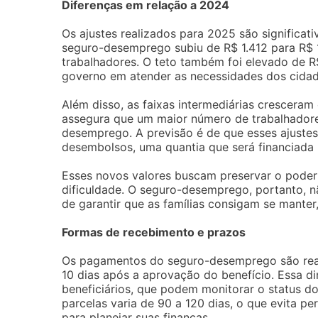
Diferenças em relação a 2024
Os ajustes realizados para 2025 são significa
seguro-desemprego subiu de R$ 1.412 para R$ 1
trabalhadores. O teto também foi elevado de R$
governo em atender as necessidades dos cidad
Além disso, as faixas intermediárias crescera
assegura que um maior número de trabalhadores
desemprego. A previsão é de que esses ajuste
desembolsos, uma quantia que será financiada
Esses novos valores buscam preservar o poder
dificuldade. O seguro-desemprego, portanto, 
de garantir que as famílias consigam se mant
Formas de recebimento e prazos
Os pagamentos do seguro-desemprego são real
10 dias após a aprovação do benefício. Essa d
beneficiários, que podem monitorar o status d
parcelas varia de 90 a 120 dias, o que evita 
para planejar suas finanças.