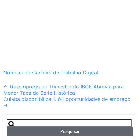
Notícias do Carteira de Trabalho Digital
Post
←
Desemprego no Trimestre do IBGE Abrevia para
Menor Taxa da Série Histórica
navigation
Cuiabá disponibiliza 1.164 oportunidades de emprego
→
Pesquisar
por: