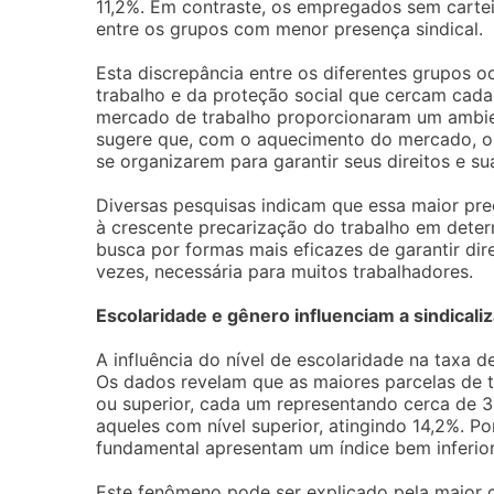
11,2%. Em contraste, os empregados sem cartei
entre os grupos com menor presença sindical.
Esta discrepância entre os diferentes grupos o
trabalho e da proteção social que cercam cad
mercado de trabalho proporcionaram um ambient
sugere que, com o aquecimento do mercado, os
se organizarem para garantir seus direitos e su
Diversas pesquisas indicam que essa maior pr
à crescente precarização do trabalho em deter
busca por formas mais eficazes de garantir direi
vezes, necessária para muitos trabalhadores.
Escolaridade e gênero influenciam a sindicali
A influência do nível de escolaridade na taxa d
Os dados revelam que as maiores parcelas de 
ou superior, cada um representando cerca de 3,
aqueles com nível superior, atingindo 14,2%. P
fundamental apresentam um índice bem inferior
Este fenômeno pode ser explicado pela maior co