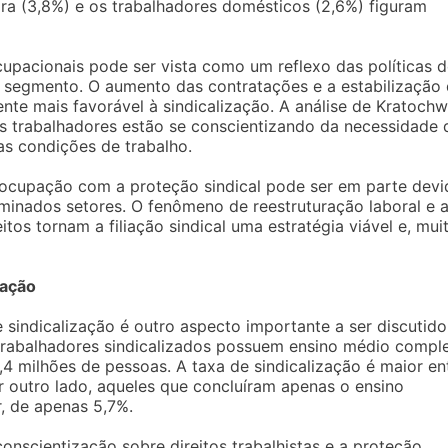
ra (3,8%) e os trabalhadores domésticos (2,6%) figuram
cupacionais pode ser vista como um reflexo das políticas 
a segmento. O aumento das contratações e a estabilização
e mais favorável à sindicalização. A análise de Kratochwi
 trabalhadores estão se conscientizando da necessidade 
as condições de trabalho.
eocupação com a proteção sindical pode ser em parte devi
minados setores. O fenômeno de reestruturação laboral e 
tos tornam a filiação sindical uma estratégia viável e, mui
zação
e sindicalização é outro aspecto importante a ser discutido
trabalhadores sindicalizados possuem ensino médio compl
4 milhões de pessoas. A taxa de sindicalização é maior en
or outro lado, aqueles que concluíram apenas o ensino
, de apenas 5,7%.
nscientização sobre direitos trabalhistas e a proteção