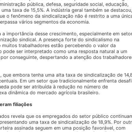
ministração pública, defesa, seguridade social, educação,
m uma taxa de 15,5%. A indústria geral também se destacou
e o fenômeno da sindicalização não é restrito a uma únic
erpassa vários segmentos da economia.
nha a importância desse crescimento, especialmente em seto
ização sindical. A presença forte do sindicalismo na
ue muitos trabalhadores estão percebendo o valor da
sso pode ser interpretado como uma resposta natural a um
 por conseguinte, despertando a atenção dos trabalhadore
, que embora tenha uma alta taxa de sindicalização de 14,
entuais. Em um setor que tradicionalmente enfrenta desaf
ueda pode ser atribuída à redução no número de
exa dinâmica do mercado agrícola brasileiro.
eram filiações
izados revela que os empregados do setor público continua
 apresentando uma taxa de sindicalização de 18,9%. Por out
carteira assinada seguem em uma posição favorável, com