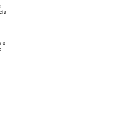
e
cia
a é
o