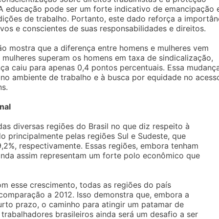
. A educação pode ser um forte indicativo de emancipação 
ições de trabalho. Portanto, este dado reforça a importân
os e conscientes de suas responsabilidades e direitos.
ação mostra que a diferença entre homens e mulheres vem
s mulheres superam os homens em taxa de sindicalização,
ça caiu para apenas 0,4 pontos percentuais. Essa mudanç
o ambiente de trabalho e à busca por equidade no acess
s.
nal
s diversas regiões do Brasil no que diz respeito à
do principalmente pelas regiões Sul e Sudeste, que
 9,2%, respectivamente. Essas regiões, embora tenham
ainda assim representam um forte polo econômico que
m esse crescimento, todas as regiões do país
 comparação a 2012. Isso demonstra que, embora a
urto prazo, o caminho para atingir um patamar de
trabalhadores brasileiros ainda será um desafio a ser