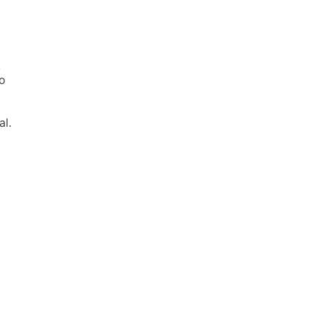
,
o
al.