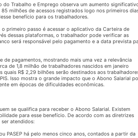
rio do Trabalho e Emprego observa um aumento significativ
 85 milhões de acessos registrados logo nos primeiros dia
esse benefício para os trabalhadores.
, o primeiro passo é acessar o aplicativo da Carteira de
avés dessas plataformas, o trabalhador pode verificar as
banco será responsável pelo pagamento e a data prevista p
ote de pagamentos, mostrando mais uma vez a relevância
erca de 1,8 milhão de trabalhadores nascidos em janeiro
s quais R$ 2,29 bilhões serão destinados aos trabalhadore
 PIS. Isso mostra o grande impacto que o Abono Salarial p
mente em épocas de dificuldades econômicas.
em se qualifica para receber o Abono Salarial. Existem
bilidade para esse benefício. De acordo com as diretrizes
 ser atendidos:
 ou PASEP há pelo menos cinco anos, contados a partir da