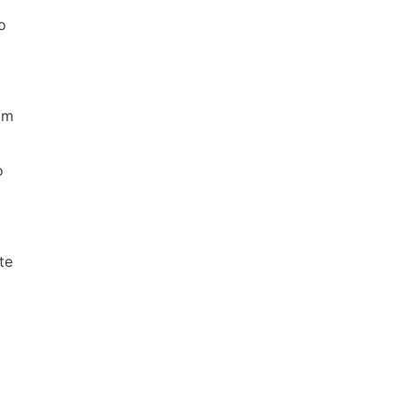
o
am
o
te