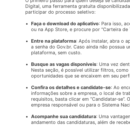
O primeiro passo para quem deseja se candidata
Digital, uma ferramenta gratuita disponibiliza
participar do processo seletivo:
Faça o download do aplicativo
: Para isso, a
ou na App Store, e procure por “Carteira de T
Entre na plataforma
: Após instalar, abra o a
a senha do Gov.br. Caso ainda não possua um
plataforma, sem custo.
Busque as vagas disponíveis
: Uma vez dent
Nesta seção, é possível utilizar filtros, com
oportunidades que se encaixem em seu perfi
Confira os detalhes e candidate-se
: Ao enc
informações sobre a empresa, o local de traba
requisitos, basta clicar em “Candidatar-se”
empresa responsável ou para o Sistema Nac
Acompanhe sua candidatura
: Uma vantagem 
andamento das candidaturas, além de recebe