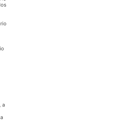
los
rio
io
 a
ma