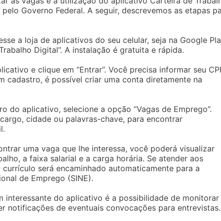
r às vagas é a utilização do aplicativo Carteira de Trabal
da pelo Governo Federal. A seguir, descrevemos as etapas p
cesse a loja de aplicativos do seu celular, seja na Google Pl
rabalho Digital”. A instalação é gratuita e rápida.
plicativo e clique em “Entrar”. Você precisa informar seu CP
 cadastro, é possível criar uma conta diretamente na
ro do aplicativo, selecione a opção “Vagas de Emprego”.
o cargo, cidade ou palavras-chave, para encontrar
l.
ontrar uma vaga que lhe interessa, você poderá visualizar
lho, a faixa salarial e a carga horária. Se atender aos
. O currículo será encaminhado automaticamente para a
ional de Emprego (SINE).
interessante do aplicativo é a possibilidade de monitorar
r notificações de eventuais convocações para entrevistas.