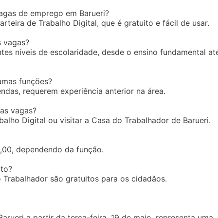
agas de emprego em Barueri?
teira de Trabalho Digital, que é gratuito e fácil de usar.
s vagas?
tes níveis de escolaridade, desde o ensino fundamental at
gumas funções?
ndas, requerem experiência anterior na área.
 as vagas?
alho Digital ou visitar a Casa do Trabalhador de Barueri.
00,00, dependendo da função.
ito?
 Trabalhador são gratuitos para os cidadãos.
ueri a partir da terça-feira, 19 de maio, representa uma