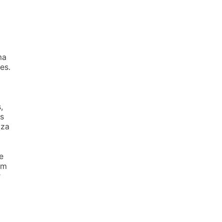
ma
es.
,
s
iza
e
ém
r