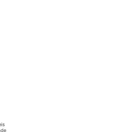
is
ade