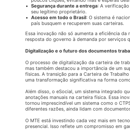
poucos cliques, evitando filas e esperas des
Segurança durante a entrega
: A verificaçã
seu legítimo proprietário.
Acesso em todo o Brasil
: O sistema é nacio
país busquem e recuperem suas carteiras.
Essa inovação não só aumenta a eficiência d
resposta do governo à demanda por serviços 
Digitalização e o futuro dos documentos traba
O processo de digitalização da carteira de trab
mas também destacou a importância de um sup
físicas. A transição para a Carteira de Trabalho
uma transformação significativa na forma como
Além disso, o eSocial, um sistema integrado qu
anotações manuais na carteira física. Essa in
tornou imprescindível um sistema como o CTPS
diferentes razões, ainda lidam com documentos 
O MTE está investindo cada vez mais em tecnol
presencial. Isso reflete um compromisso em gara