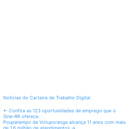
Notícias do Carteira de Trabalho Digital
Post
←
Confira as 123 oportunidades de emprego que o
Sine-RR oferece.
navigation
Poupatempo de Votuporanga alcança 11 anos com mais
de 1,6 milhão de atendimentos
→