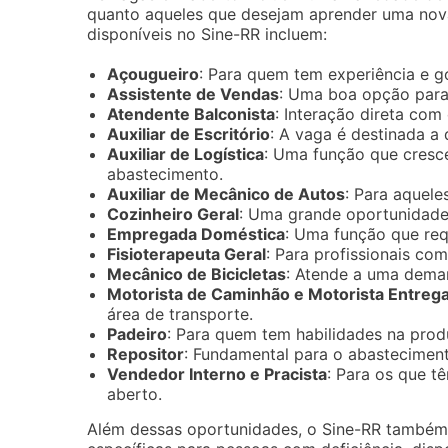
quanto aqueles que desejam aprender uma nova
disponíveis no Sine-RR incluem:
Açougueiro
: Para quem tem experiência e go
Assistente de Vendas
: Uma boa opção para
Atendente Balconista
: Interação direta com
Auxiliar de Escritório
: A vaga é destinada a
Auxiliar de Logística
: Uma função que cresce
abastecimento.
Auxiliar de Mecânico de Autos
: Para aquele
Cozinheiro Geral
: Uma grande oportunidade 
Empregada Doméstica
: Uma função que req
Fisioterapeuta Geral
: Para profissionais co
Mecânico de Bicicletas
: Atende a uma deman
Motorista de Caminhão e Motorista Entreg
área de transporte.
Padeiro
: Para quem tem habilidades na prod
Repositor
: Fundamental para o abasteciment
Vendedor Interno e Pracista
: Para os que t
aberto.
Além dessas oportunidades, o Sine-RR também