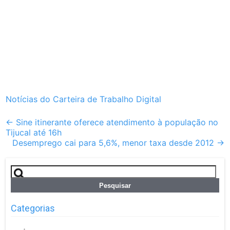
Notícias do Carteira de Trabalho Digital
Post
←
Sine itinerante oferece atendimento à população no
Tijucal até 16h
navigation
Desemprego cai para 5,6%, menor taxa desde 2012
→
Pesquisar
por:
Categorias