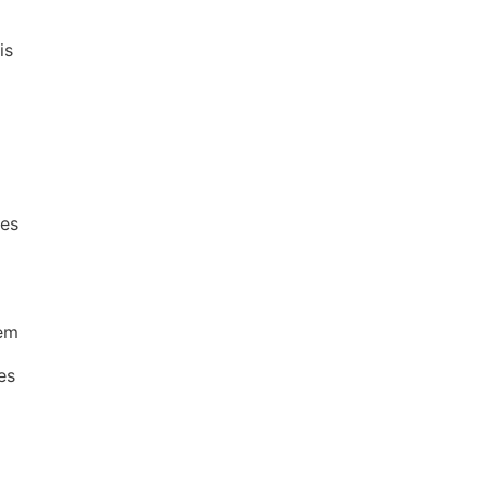
is
ces
vem
es