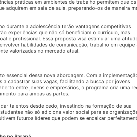
iências práticas em ambientes de trabalho permitem que os
ue adquirem em sala de aula, preparando-os de maneira m
ho durante a adolescência terão vantagens competitivas
ão experiências que não só beneficiam o currículo, mas
l e profissional. Essa proposta visa estimular uma atitud
senvolver habilidades de comunicação, trabalho em equipe 
nte valorizadas no mercado atual.
ento essencial dessa nova abordagem. Com a implementaçã
 a cadastrar suas vagas, facilitando a busca por jovens
berto entre jovens e empresários, o programa cria uma re
imento para ambas as partes.
dar talentos desde cedo, investindo na formação de sua
studantes não só adiciona valor social para as organizaçõ
ltivem futuros líderes que podem se encaixar perfeitamen
lho no Paraná