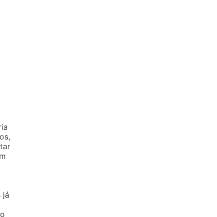
ria
os,
tar
ém
 já
io