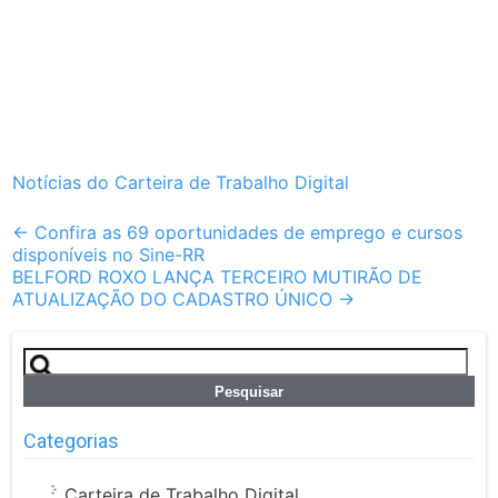
Notícias do Carteira de Trabalho Digital
Post
←
Confira as 69 oportunidades de emprego e cursos
disponíveis no Sine-RR
navigation
BELFORD ROXO LANÇA TERCEIRO MUTIRÃO DE
ATUALIZAÇÃO DO CADASTRO ÚNICO
→
Pesquisar
por:
Categorias
Carteira de Trabalho Digital