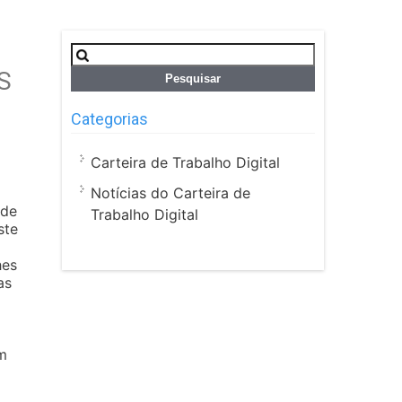
Pesquisar
por:
S
Categorias
Carteira de Trabalho Digital
Notícias do Carteira de
 de
Trabalho Digital
ste
hes
as
am