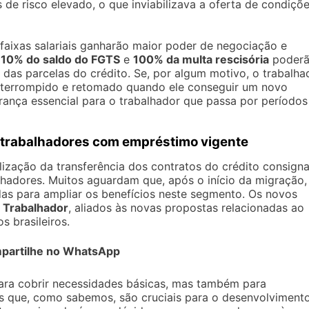
de risco elevado, o que inviabilizava a oferta de condiçõ
faixas salariais ganharão maior poder de negociação e
é
10% do saldo do FGTS
e
100% da multa rescisória
poder
das parcelas do crédito. Se, por algum motivo, o trabalha
nterrompido e retomado quando ele conseguir um novo
ança essencial para o trabalhador que passa por períodos
a trabalhadores com empréstimo vigente
ização da transferência dos contratos do crédito consign
lhadores. Muitos aguardam que, após o início da migração,
as para ampliar os benefícios neste segmento. Os novos
 Trabalhador
, aliados às novas propostas relacionadas ao
s brasileiros.
partilhe no WhatsApp
para cobrir necessidades básicas, mas também para
s que, como sabemos, são cruciais para o desenvolviment