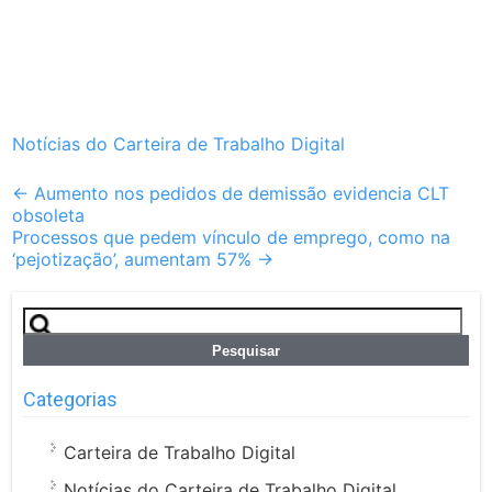
Notícias do Carteira de Trabalho Digital
Post
←
Aumento nos pedidos de demissão evidencia CLT
obsoleta
navigation
Processos que pedem vínculo de emprego, como na
‘pejotização’, aumentam 57%
→
Pesquisar
por:
Categorias
Carteira de Trabalho Digital
Notícias do Carteira de Trabalho Digital