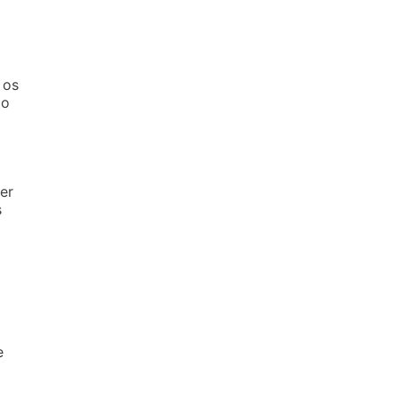
 os
ao
er
s
e