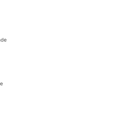
ade
de