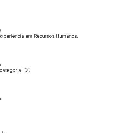
o
 experiência em Recursos Humanos.
o
categoria “D”.
o
alho