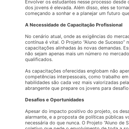
Envolver os estudantes nesse processo desde c
dos jovens é elevada. Além disso, eles se torn
começando a sonhar e a planejar um futuro que 
A Necessidade de Capacitação Profissional
No cenário atual, onde as exigências do merca
contínua é vital. O Projeto “Aluno de Sucesso
capacitações alinhadas às novas demandas. Ess
não sejam apenas mais um número no mercado d
qualificados.
As capacitações oferecidas englobam não ape
competências interpessoais, como trabalho em 
habilidades são cada vez mais valorizadas pe
abrangente que prepare os jovens para desafios
Desafios e Oportunidades
Apesar do impacto positivo do projeto, os des
alarmante, e a proposta de políticas públicas 
necessária do que nunca. O Projeto “Aluno de 
coletivo que pede o envolvimento de toda a so