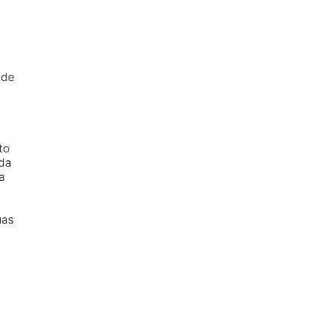
 de
to
da
a
uas