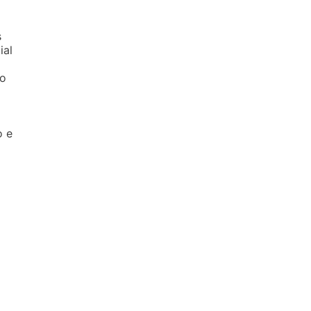
s
ial
so
o e