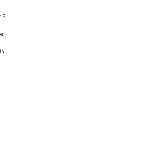
o o
ar
lô