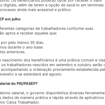
abono. Os beneficiários poderão optar por receber o valor
s digitais, além de terem a opção de sacá-lo em terminais
processo ainda mais acessível e prático.
EP em julho
iferentes categorias de trabalhadores conforme suas
ão aptos a receber aqueles que:
 por pelo menos 30 dias.
imos durante o ano-base.
es anteriores.
nascimento dos beneficiários é uma prática comum e vis
o, os trabalhadores nascidos em setembro e outubro serão 
ho, acompanhando a ordenação previamente estabelecida pe
vereiro e se estenderá até agosto.
larial do PIS/PASEP?
abono salarial, o governo disponibiliza diversas ferramenta
s dados de maneira prática e rápida através de aplicativos
tivo Caixa Trabalhador.