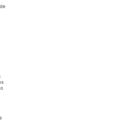
 de
a
os
lo
s