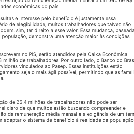
i a restrição da remuneração média mensal a um teto de R$
idades econômicas do país.
ltas e interesse pelo benefício é justamente essa
ério de elegibilidade, muitos trabalhadores que talvez não
odem, sim, ter direito a esse valor. Essa mudança, basead
a população, demonstra uma atenção maior às condições
 inscrevem no PIS, serão atendidos pela Caixa Econômica
,8 milhão de trabalhadores. Por outro lado, o Banco do Bras
rvidores vinculados ao Pasep. Essas instituições estão
amento seja o mais ágil possível, permitindo que as famíl
a.
ção de 25,4 milhões de trabalhadores não pode ser
nal claro de que muitos estão buscando compreender e
tação da remuneração média mensal e a exigência de um te
m adaptar o sistema de benefício à realidade da população