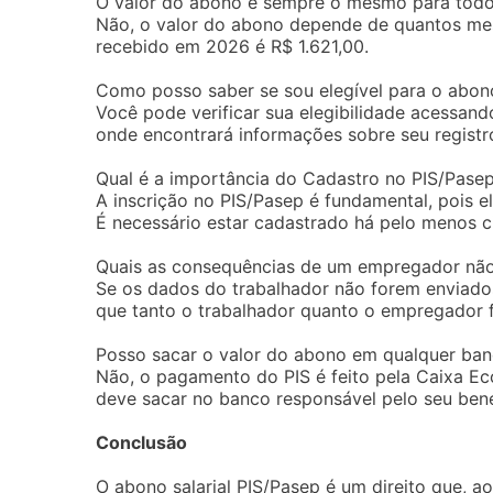
O valor do abono é sempre o mesmo para tod
Não, o valor do abono depende de quantos mes
recebido em 2026 é R$ 1.621,00.
Como posso saber se sou elegível para o abono
Você pode verificar sua elegibilidade acessando
onde encontrará informações sobre seu registro
Qual é a importância do Cadastro no PIS/Pase
A inscrição no PIS/Pasep é fundamental, pois 
É necessário estar cadastrado há pelo menos c
Quais as consequências de um empregador não 
Se os dados do trabalhador não forem enviado
que tanto o trabalhador quanto o empregador 
Posso sacar o valor do abono em qualquer ba
Não, o pagamento do PIS é feito pela Caixa Ec
deve sacar no banco responsável pelo seu bene
Conclusão
O abono salarial PIS/Pasep é um direito que, a