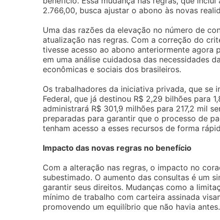
benefício. Essa mudança nas regras, que inclu
2.766,00, busca ajustar o abono às novas real
Uma das razões da elevação no número de consu
atualização nas regras. Com a correção do crit
tivesse acesso ao abono anteriormente agora p
em uma análise cuidadosa das necessidades d
econômicas e sociais dos brasileiros.
Os trabalhadores da iniciativa privada, que se
Federal, que já destinou R$ 2,29 bilhões para 1
administrará R$ 301,9 milhões para 217,2 mil se
preparadas para garantir que o processo de pag
tenham acesso a esses recursos de forma rápid
Impacto das novas regras no benefício
Com a alteração nas regras, o impacto no cora
subestimado. O aumento das consultas é um si
garantir seus direitos. Mudanças como a limi
mínimo de trabalho com carteira assinada visa
promovendo um equilíbrio que não havia antes.