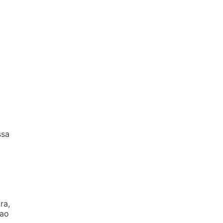
ssa
ra,
 ao