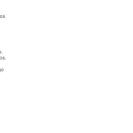
 os
o.
os.
go