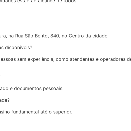
nidades estão ao alcance de todos.
ura, na Rua São Bento, 840, no Centro da cidade.
as disponíveis?
 pessoas sem experiência, como atendentes e operadores d
?
izado e documentos pessoais.
dade?
sino fundamental até o superior.