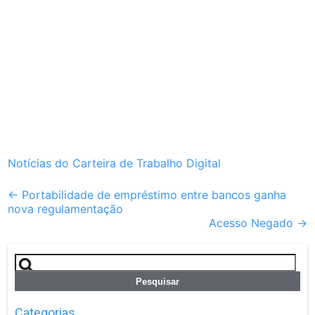
Notícias do Carteira de Trabalho Digital
Post
←
Portabilidade de empréstimo entre bancos ganha
nova regulamentação
navigation
Acesso Negado
→
Pesquisar
por:
Categorias