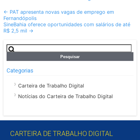
Post
←
PAT apresenta novas vagas de emprego em
Fernandópolis
navigation
SineBahia oferece oportunidades com salários de até
R$ 2,5 mil
→
Pesquisar
por:
Categorias
Carteira de Trabalho Digital
Notícias do Carteira de Trabalho Digital
CARTEIRA DE TRABALHO DIGITAL