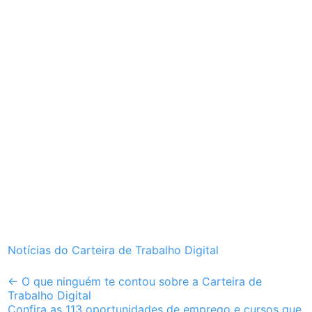
Notícias do Carteira de Trabalho Digital
Post
←
O que ninguém te contou sobre a Carteira de
Trabalho Digital
navigation
Confira as 113 oportunidades de emprego e cursos que